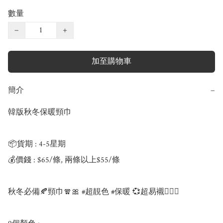
數量
−
+
加至購物車
簡介
−
韓版秋冬保暖頸巾

📦貨期 : 4-5星期

💰價錢 : $65/條, 兩條以上$55/條

秋冬必備🍂頸巾🧣🎀 #超靚色 #保暖 💞超易襯🙆🏻‍♀️ 
