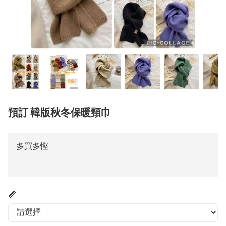
預訂 韓版秋冬保暖頸巾
多買多慳
📏