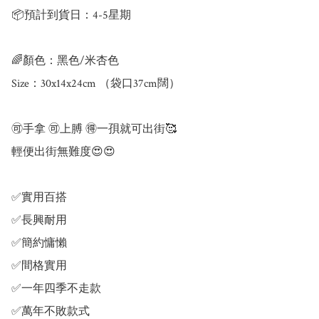
📦預計到貨日：4-5星期

🌈顏色：黑色/米杏色

Size：30x14x24cm （袋口37cm闊）

🉑️手拿 🉑️上膊 🉐️一孭就可出街🥰

輕便出街無難度😍😍

✅️實用百搭

✅️長興耐用

✅️簡約慵懶

✅️間格實用

✅️一年四季不走款

✅️萬年不敗款式
