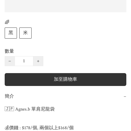
🌈
黑
米
數量
−
+
加至購物車
簡介
−
🇯🇵 Agnes.b 單肩尼龍袋

💰價錢 : $178/個, 兩個以上$168/個
