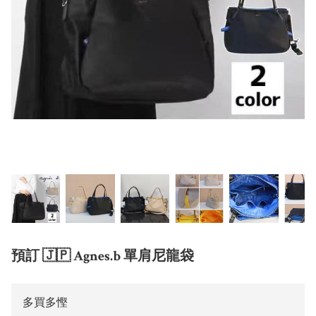
預訂 🇯🇵 Agnes.b 單肩尼龍袋
多買多慳