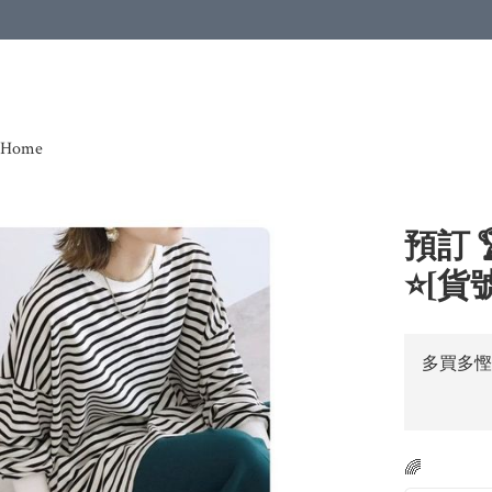
Home
預訂 
⭐️[貨號
多買多慳
🌈