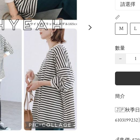
📏
M
L
數量
−
簡介
🇯🇵秋季
6103199232]
