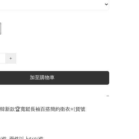
+
加至購物車
−
日韓新款🏆寬鬆長袖百搭簡約衛衣⭐️[貨號 