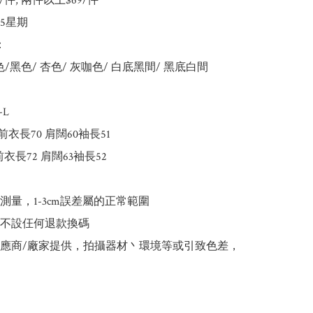
9/件, 兩件以上$69/件

5星期



/黑色/ 杏色/ 灰咖色/ 白底黑間/ 黑底白間

L

 前衣長70 肩闊60袖長51

 前衣長72 肩闊63袖長52

測量，1-3cm誤差屬的正常範圍

品不設仼何退款換碼

供應商/廠家提供，拍攝器材丶環境等或引致色差，