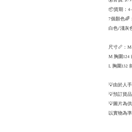
💰售價: $7
📦貨期：4-
7個顏色🌈：
白色/淺灰色
尺寸📏：M-
M 胸圍124
L 胸圍132
💡由於人手
💡預訂貨
💡圖片為
以實物為準