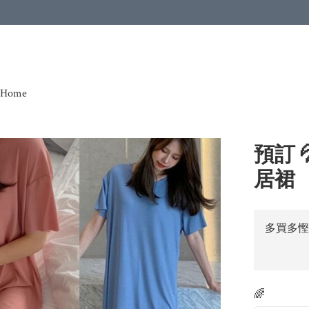
Home
預訂 
居裙
多買多慳
🌈