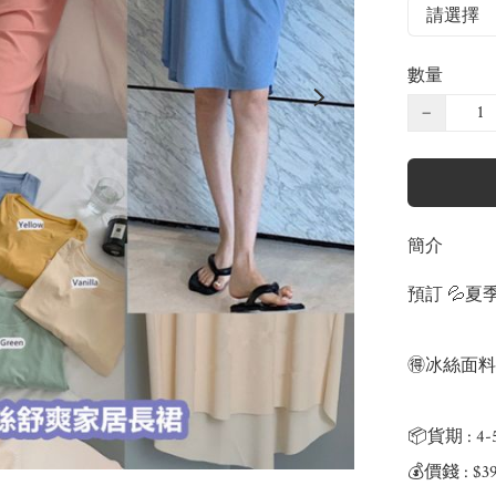
數量
−
簡介
預訂 💦
🉐冰絲面
📦貨期 : 4
💰價錢 : $