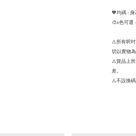
🧡均碼 : 身
🎨6色可選 : Bl
⚠️所有呎
切以實物為
⚠️貨品上
差。

⚠️不設換