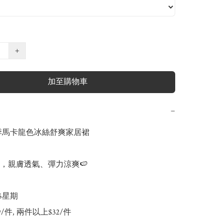
+
加至購物車
−
夏季馬卡龍色冰絲舒爽家居裙

料，親膚透氣、彈力涼爽🍉

-5星期

39/件, 兩件以上$32/件
