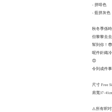
- 拼啡色

- 藍拼灰色

秋冬季係時
但黎黎去去
幫到你！😎
呢件針織冷
😍

令到成件事
尺寸 Free Siz
肩寬37-41c
⚠️所有呎