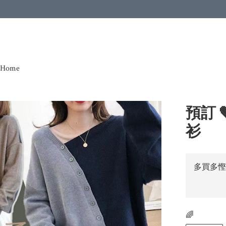
Home
預訂 
衫
多買多慳
🌈