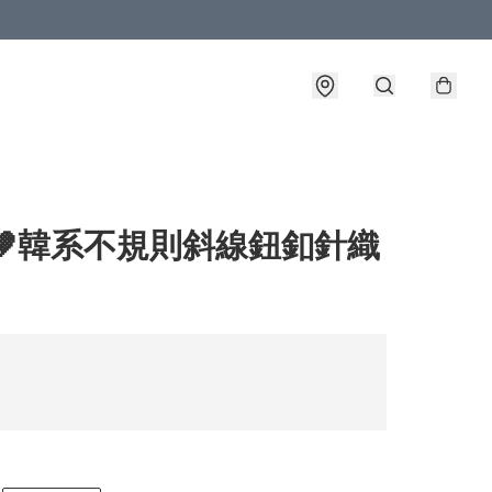
🤎韓系不規則斜線鈕釦針織