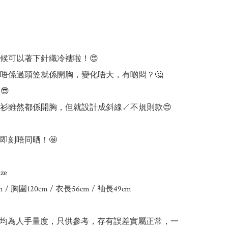
候可以著下針織冷褸啦！😍

唔係過頭笠就係開胸，變化唔大，有啲悶？🤔



衫雖然都係開胸，但就設計成斜線↙️不規則款😍
即刻唔同晒！🤩

e

m / 胸圍120cm / 衣長56cm / 袖長49cm

吋均為人手量度，只供參考，存有誤差實屬正常，一