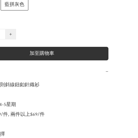
藍拼灰色
+
加至購物車
−
規則斜線鈕釦針織衫

4-5星期

79/件, 兩件以上$69/件

擇
