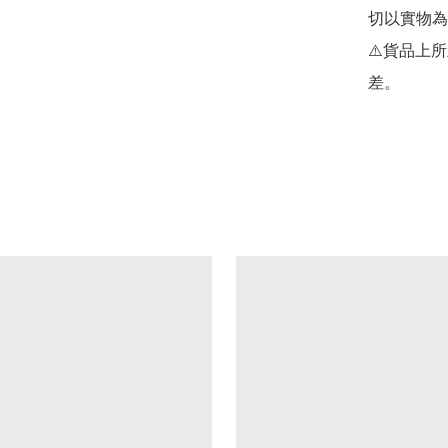
切以實物為
⚠️貨品上
差。