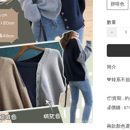
拼啡色
數量
−
簡介
🤎韓系不
📦貨期 : 約
💰價錢 : $
兩款顏色選