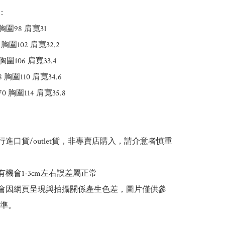
：

胸圍98 肩寬31

圍102 肩寬32.2

圍106 肩寬33.4

胸圍110 肩寬34.6

 胸圍114 肩寬35.8

行進口貨/outlet貨，非專賣店購入，請介意者慎重
有機會1-3cm左右誤差屬正常

能會因網頁呈現與拍攝關係產生色差，圖片僅供參
準。