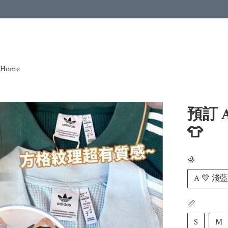
Home
預訂 
👕
🌈
A 💙 淺
📏
S
M