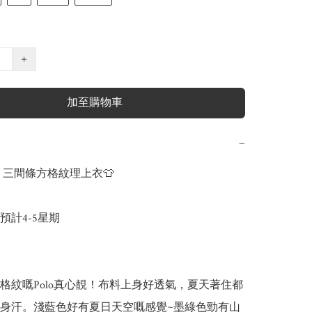
+
加至購物車
−
as 三間條方格紋理上衣👕

計4-5星期

格紋嘅Polo真心靚！布料上身好透氣，夏天著住都
身汗。淺藍色好有夏日天空嘅感覺~墨綠色勁有山