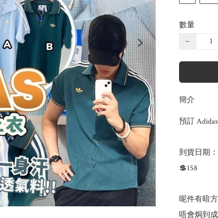
數量
−
簡介
預訂 Adid
到貨日期：預
💲158

呢件有暗方
唔會焗到成