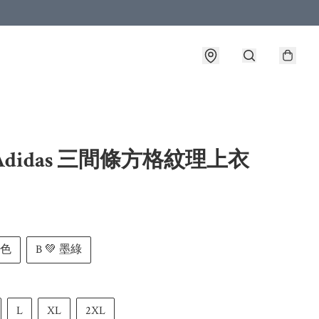
Adidas 三間條方格紋理上衣
藍色
B 💚 墨綠
L
XL
2XL