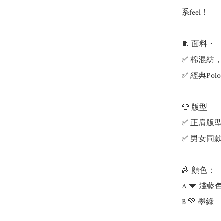
系feel！

🧵 面料・

✅ 棉混紡
✅ 經典Pol
👕 版型

✅ 正肩版
✅ 男女同
🌈 顏色：

A 💙 淺藍色
B 💚 墨綠
