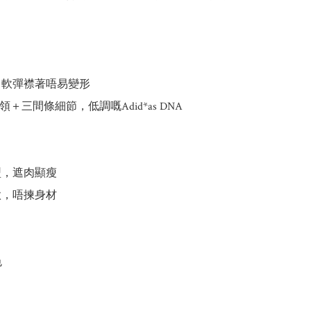
，軟彈襟著唔易變形

o領＋三間條細節，低調嘅Adid*as DNA

型，遮肉顯瘦

款，唔揀身材


