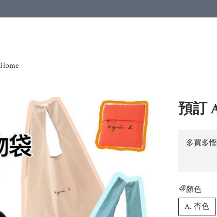
Home
預訂 A
多買多慳
🌈顏色
A. 杏色