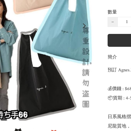
數量
−
簡介
預訂 Agnes
💰價錢 : $
📦貨期 : 4
日系風格摺
尼龍質地，