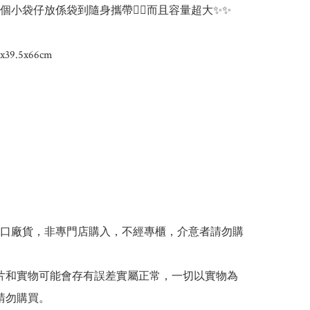
個小袋仔放係袋到隨身攜帶👍🏻而且容量超大✨✨

9.5x66cm

出口廠貨，非專門店購入，不經專櫃，介意者請勿購
 圖片和實物可能會存有誤差實屬正常，一切以實物為
請勿購買。
