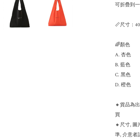
可折疊到一
📏尺寸：40x3
🌈顏色

A. 杏色

B. 藍色

C. 黑色

D. 橙色

🔸貨品為
買

🔸尺寸,
準, 介意者