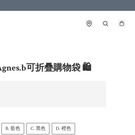
gnes.b可折疊購物袋 🛍️
B. 藍色
C. 黑色
D. 橙色