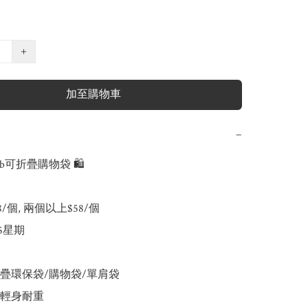
+
加至購物車
−
.b可折疊購物袋 🛍️

68/個, 兩個以上$58/個 

-5星期

疊環保袋/購物袋/單肩袋

輕身耐重
