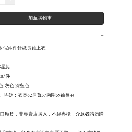
加至購物車
−
s.b 假兩件針織長袖上衣

-5星期

28/件

棕色 灰色 深藍色

m):  均碼：衣長62肩寬57胸圍59袖長44

出口廠貨，非專賣店購入，不經專櫃，介意者請勿購