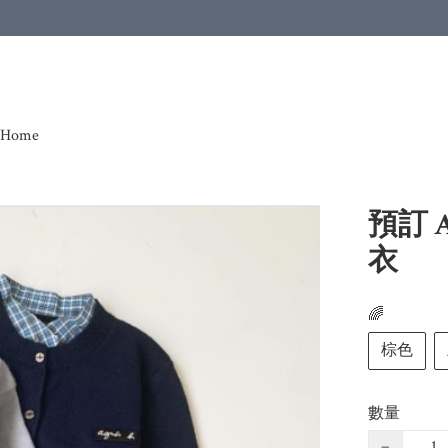
Home
預訂 
衣
🌈
棕色
數量
−