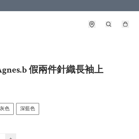
Agnes.b 假兩件針織長袖上
灰色
深藍色
+