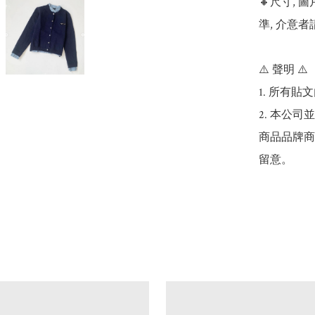
🔸尺寸,
準, 介意者
⚠️ 聲明 ⚠️

1. 所有
2. 本公
商品品牌商
留意。