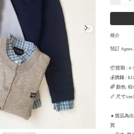
簡介
預訂 Agne
📦貨期 : 4
💰價錢 : $2
🌈 顏色: 
📏 尺寸(c
🔸貨品為
買
