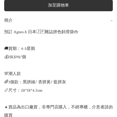
加至購物車
簡介
−
預訂 Agnes.b 日本🇯🇵雜誌拼色斜揹袋👜

🚚貨期：4-5星期

💰HK$98/個

💯潮人款

🌈3個款：黑拼綠/ 杏拼黃/ 藍拼灰

📏尺寸：28*18*4.5cm

🔸貨品為出口廠貨，非專門店購入，不經專櫃，介意者請勿
購買
