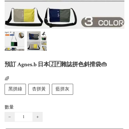
預訂 Agnes.b 日本🇯🇵雜誌拼色斜揹袋👜
🌈
黑拼綠
杏拼黃
藍拼灰
數量
−
+