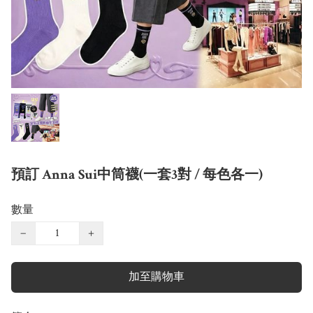
預訂 Anna Sui中筒襪(一套3對 / 每色各一)
數量
−
+
加至購物車