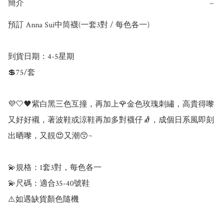
簡介
−
預訂 Anna Sui中筒襪(一套3對 / 每色各一)

到貨日期：4-5星期

💲75/套

💜🤍🖤紫白黑三色互撞，再加上🌹金色玫瑰刺繡，高貴得嚟
又好好襯，著波鞋或涼鞋再加多對襪仔🧦，成個日系風即刻
出晒嚟，又靚😍又潮😙~ 

💫規格：1套3對，每色各一 

💫尺碼：適合35-40號鞋 

⚠️如遇缺貨顏色隨機
