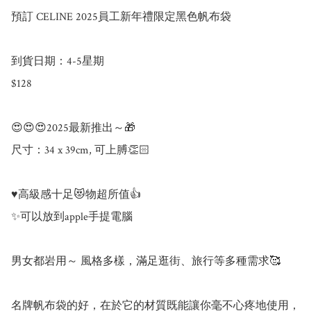
預訂 CELINE 2025員工新年禮限定黑色帆布袋

到貨日期：4-5星期

$128

😍😍😍2025最新推出～🎁

尺寸：34 x 39cm, 可上膊👏🏻

♥️高級感十足😻物超所值👍

✨可以放到apple手提電腦

男女都岩用～ 風格多樣，滿足逛街、旅行等多種需求🥰

名牌帆布袋的好，在於它的材質既能讓你毫不心疼地使用，