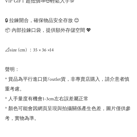
VIP GIFT 超抵價📣😍輕鬆入手💯

🔒 拉鍊開合，確保物品安全存放 😊

📦 內部拉鍊口袋，提供額外存儲空間 💖

📐size (cm) ：35 × 36 ×14

聲明：

* 貨品為平行進口貨/outlet貨，非專賣店購入，請介意者慎
重考慮。

* 人手量度有機會1-3cm左右誤差屬正常

* 顏色可能會因網頁呈現與拍攝關係產生色差，圖片僅供參
考，實物為準。