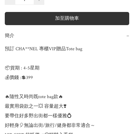
加至購物車
簡介
−
預訂 CHA**NEL 專櫃VIP贈品Tote bag

📦貨期 : 4-5星期

💰價錢 :💲399 

🔥隨性又時尚既tote bag款🔥

最實用袋款之一💥 容量超大❣️

要帶住好多野出街都一樣優雅💍

好輕身🎈無論出街/旅行/健身都非常適合～ 
