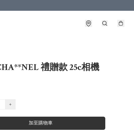
HA**NEL 禮贈款 25c相機
+
加至購物車