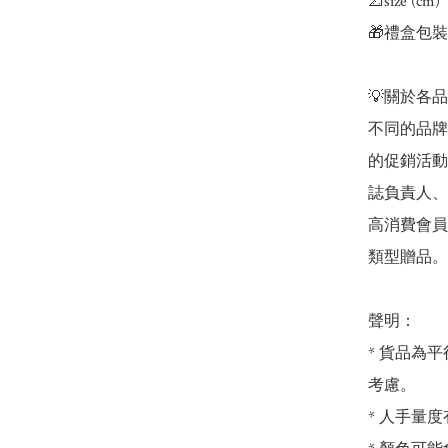
📐size (cm) 
🎁禮盒包裝

💡關於各品牌
不同的品牌商
的促銷活動
誌負責人、
高消費會員
類型贈品。

聲明：

* 貨品為平
考慮。

* 人手量度