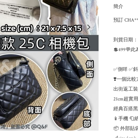
簡介
預訂 CHA*
到貨日期：預
💲499
✅側咩 ✅斜
❣️一個比較
出街返工裝
21cm超實
經典百搭黑色咩
📱手機 
📦 外部貼