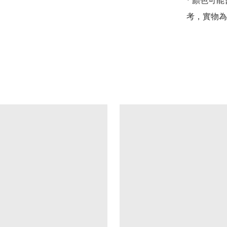
* 顏色可
考，實物為