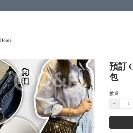
Home
預訂 C
包
數量
−