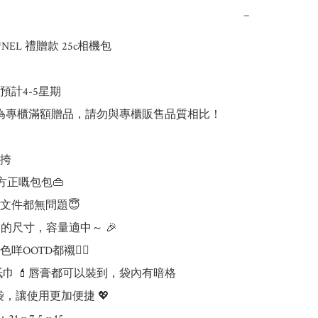
−
*NEL 禮贈款 25c相機包 

計4-5星期

💬此為專櫃滿額贈品，請勿與專櫃販售品質相比！

挎

方正嘅包包👜

文件都無問題😇

用的尺寸，容量適中～ 🎉

OOTD都襯👍🏻 

紙巾 💄唇膏都可以裝到，袋內有暗格

袋，讓使用更加便捷 💖
