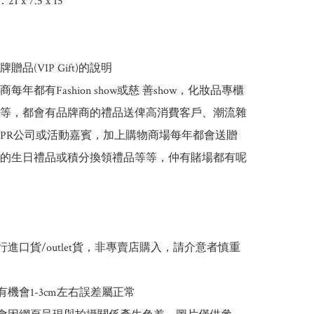
：21 x 7.5 x 15

贈品(VIP Gift)的說明 

每年都有Fashion show或慈 善show，化妝品專櫃
等，都會有品牌商的禮品送俾高消費客戶、潮流雜
PR公司或活動嘉賓，加上購物商場每年都會送贈
的生日禮品或積分換領禮品等等，仲有賭場都有呢
行進口貨/outlet貨，非專賣店購入，請介意者慎重
有機會1-3cm左右誤差屬正常
