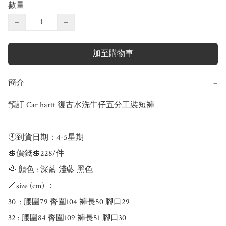
數量
−
+
加至購物車
簡介
−
預訂 Car hartt 復古水洗牛仔五分工裝短褲

🕙到貨日期：4-5星期

💲價錢💲228/件

🌈 顏色 : 深藍 淺藍 黑色 

📐size (cm) ：

30  : 腰圍79 臀圍104 褲長50 腳口29 

32 : 腰圍84 臀圍109 褲長51 腳口30
