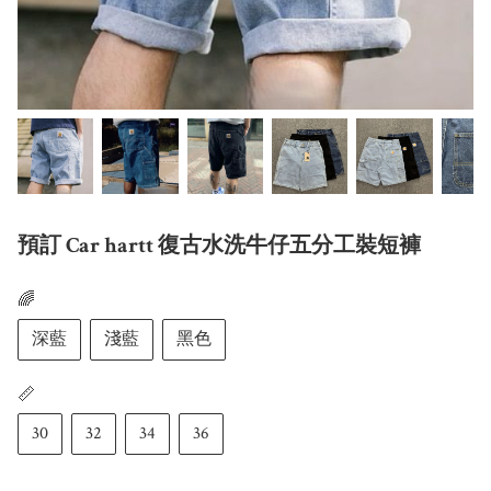
預訂 Car hartt 復古水洗牛仔五分工裝短褲
🌈
深藍
淺藍
黑色
📏
30
32
34
36