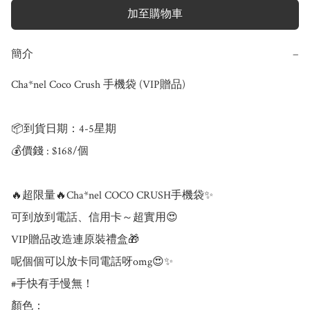
加至購物車
簡介
−
Cha*nel Coco Crush 手機袋 (VIP贈品)

📦到貨日期：4-5星期

💰價錢 : $168/個

🔥超限量🔥Cha*nel COCO CRUSH手機袋✨

可到放到電話、信用卡～超實用😍

VIP贈品改造連原裝禮盒🎁

呢個個可以放卡同電話呀omg😍✨

#手快有手慢無！

顏色：
