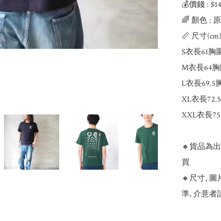
💰價錢 : $
🌈 顏色 :
📏 尺寸(cm):
S衣長61胸圍
M衣長64胸
L衣長69.5
XL衣長72.
XXL衣長75
🔸貨品為
買

🔸尺寸,
準, 介意者