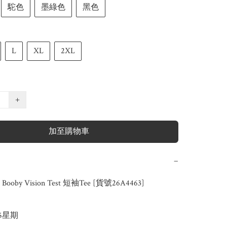
駝色
墨綠色
黑色
L
XL
2XL
+
加至購物車
−
Booby Vision Test 短袖Tee [貨號26A4463]

-5星期
