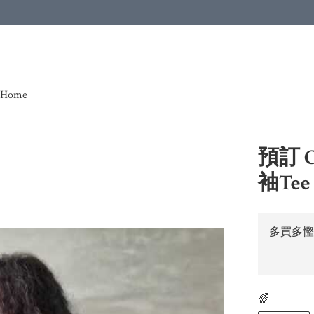
Home
預訂 Ch
袖Tee
多買多慳
🌈