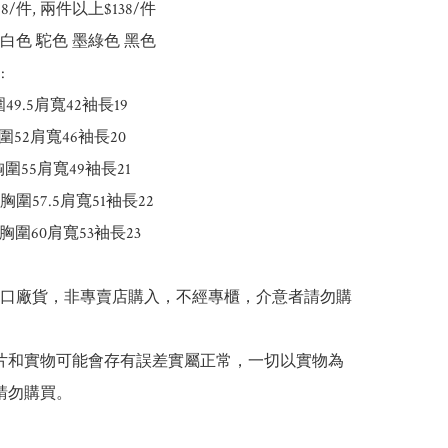
148/件, 兩件以上$138/件

 原白色 駝色 墨綠色 黑色



49.5肩寬42袖長19

圍52肩寬46袖長20

胸圍55肩寬49袖長21

5胸圍57.5肩寬51袖長22

胸圍60肩寬53袖長23

出口廠貨，非專賣店購入，不經專櫃，介意者請勿購
 圖片和實物可能會存有誤差實屬正常，一切以實物為
請勿購買。
