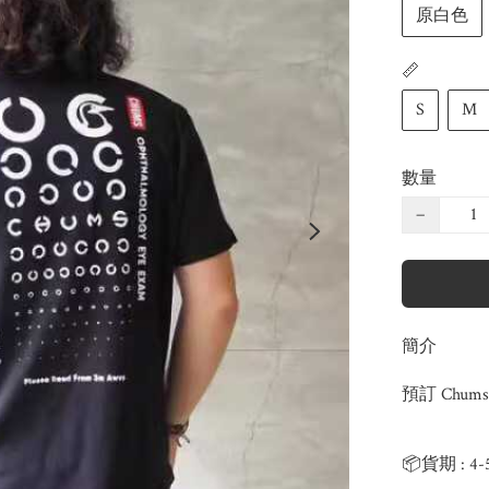
原白色
📏
S
M
數量
−
簡介
預訂 Chums 
📦貨期 : 4