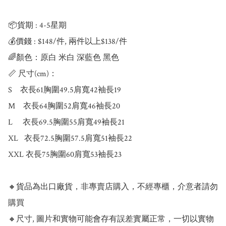
📦貨期 : 4-5星期

💰價錢 : $148/件, 兩件以上$138/件

🌈顏色：原白 米白 深藍色 黑色

📏 尺寸(cm)：

S    衣長61胸圍49.5肩寬42袖長19

M    衣長64胸圍52肩寬46袖長20

L     衣長69.5胸圍55肩寬49袖長21

XL   衣長72.5胸圍57.5肩寬51袖長22

XXL 衣長75胸圍60肩寬53袖長23

🔸貨品為出口廠貨，非專賣店購入，不經專櫃，介意者請勿
購買

🔸尺寸, 圖片和實物可能會存有誤差實屬正常，一切以實物