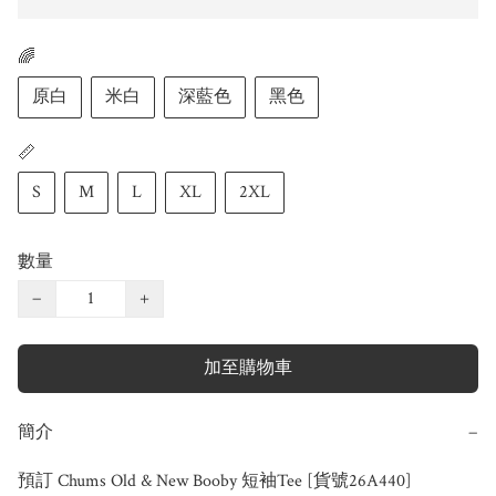
🌈
原白
米白
深藍色
黑色
📏
S
M
L
XL
2XL
數量
−
+
加至購物車
簡介
−
預訂 Chums Old & New Booby 短袖Tee [貨號26A440]
