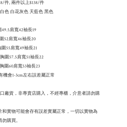
148/件, 兩件以上$138/件

白色 白花灰色 天藍色 黑色

49.5肩寬42袖長19

圍52肩寬46袖長20

胸圍55肩寬49袖長21

5胸圍57.5肩寬51袖長22

胸圍60肩寬53袖長23

有機會1-3cm左右誤差屬正常

出口廠貨，非專賣店購入，不經專櫃，介意者請勿購
 圖片和實物可能會存有誤差實屬正常，一切以實物為
請勿購買。
