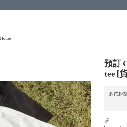
Home
預訂 C
tee [
多買多慳
🌈