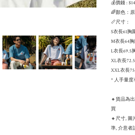
💰價錢 : $
🌈顏色：原
📏尺寸：

S衣長61胸圍
M衣長64胸
L衣長69.5
XL衣長72.
XXL衣長75
* 人手量度
🔸貨品為
買

🔸尺寸,
準, 介意者