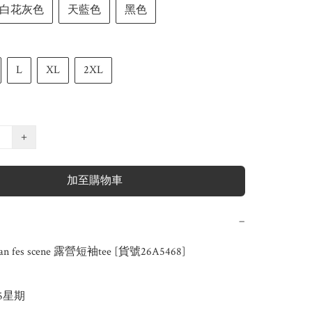
白花灰色
天藍色
黑色
L
XL
2XL
+
加至購物車
−
n fes scene 露營短袖tee [貨號26A5468]

-5星期
