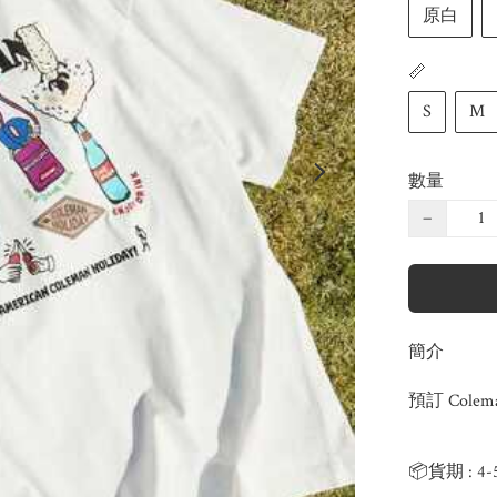
原白
📏
S
M
數量
−
簡介
預訂 Colema
📦貨期 : 4