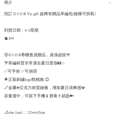
簡介
−
預訂 D I O R Vic gift 超稀有贈品草編包(鏈條可拆取)

到貨日期：4-5星期

💲399

😍D I O R專櫃會員贈品，真係超靚🌹

🌴草編材質非常適合夏日度假📸✨

✅可手拎 ✅可側孭

🌟正面刺繡logo勁精緻 😊

🔗金屬➕亞克力材質鏈條，增加夏日清爽感💎

容量適中，可裝下手機📱唇膏💄鎖匙🔑

📐size (cm) ：22×6×13cm
