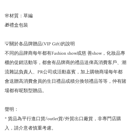
🌸材質：草編

🎁禮盒包裝

💡關於各品牌贈品(VIP Gift)的說明 

不同的品牌商每年都有Fashion show或慈 善show，化妝品專
櫃的促銷活動等，都會有品牌商的禮品送俾高消費客戶、潮
流雜誌負責人、PR公司或活動嘉賓，加上購物商場每年都
會送贈高消費會員的生日禮品或積分換領禮品等等，仲有賭
場都有呢類型贈品。

聲明：

* 貨品為平行進口貨/outlet貨/外貿出口廠貨，非專門店購
入，請介意者慎重考慮。
