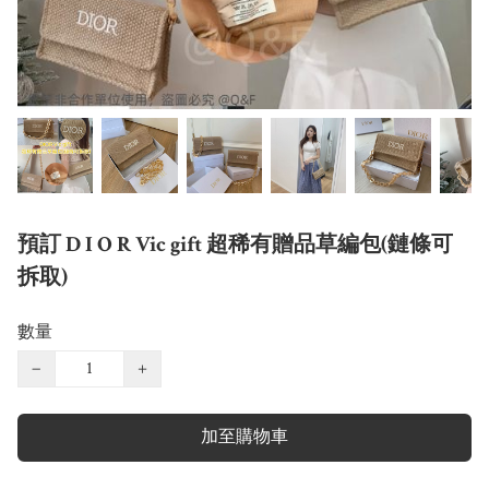
預訂 D I O R Vic gift 超稀有贈品草編包(鏈條可
拆取)
數量
−
+
加至購物車