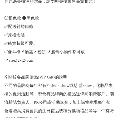
💬此為專櫃滿額贈品，請勿與專櫃販售品質相比！

⚪️銀色款 ⚫️黑色款

✅配送斜挎鏈條

✅原禮盒裝

✅確實超級可愛。

✅像耳機📌鑰匙📌粉餅 📌唇膏小物件都可放

📌Size:12×12×3cm

💡關於各品牌贈品(VIP Gift)的說明 

不同的品牌商每年都有Fashion show或慈 善show，化妝品專
櫃的促銷活動等，都會有品牌商的禮品送俾高消費客戶、潮
流雜誌負責人、PR公司或活動嘉賓，加上購物商場每年都
會送贈高消費會員的生日禮品或積分換領禮品等等，仲有賭