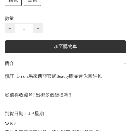
銀色
黑色
數量
−
+
加至購物車
簡介
−
預訂  D i o r馬來西亞官網Beauty贈品迷你圓餅包

😍值得收藏🫶‼️出街多個袋換喇‼️

到貨日期：4-5星期

💲168
