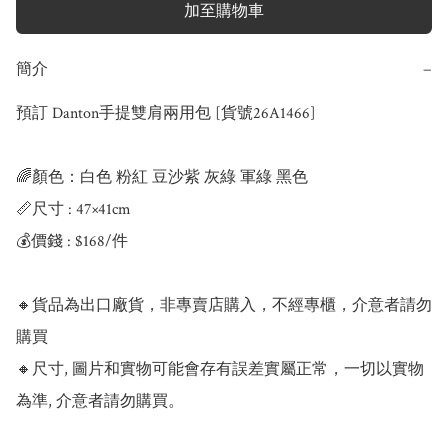
加至購物車
簡介
−
預訂 Danton手提雙肩兩用包 [貨號26A1466]

🌈顏色：白色 粉紅 豆沙紫 灰綠 軍綠 黑色

📏尺寸 : 47×41cm

💰價錢 : $168/件

🔸貨品為出口廠貨，非專賣店購入，不經專櫃，介意者請勿
購買

🔸尺寸, 圖片和實物可能會存有誤差實屬正常，一切以實物
為準, 介意者請勿購買。
