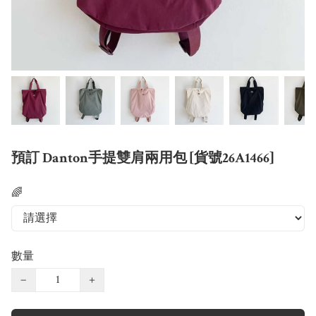
預訂 Danton手提雙肩兩用包 [貨號26A1466]
🌈
數量
−
+