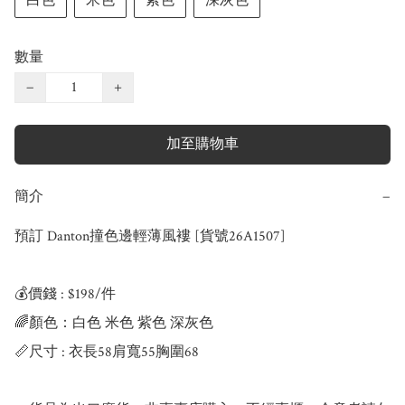
白色
米色
紫色
深灰色
數量
−
+
加至購物車
簡介
−
預訂 Danton撞色邊輕薄風褸 [貨號26A1507]

💰價錢 : $198/件

🌈顏色：白色 米色 紫色 深灰色

📏尺寸 : 衣長58肩寬55胸圍68
