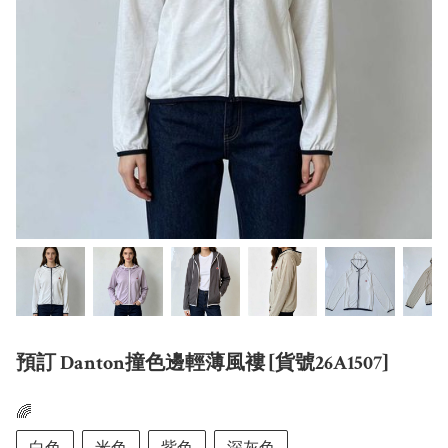
預訂 Danton撞色邊輕薄風褸 [貨號26A1507]
🌈