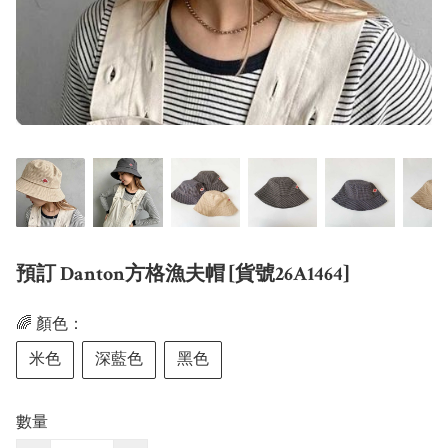
預訂 Danton方格漁夫帽 [貨號26A1464]
🌈 顏色：
米色
深藍色
黑色
數量