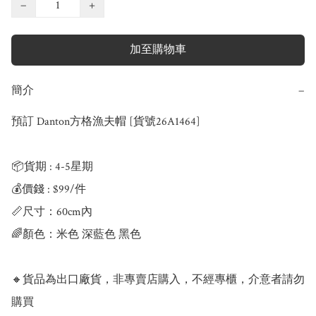
−
+
加至購物車
簡介
−
預訂 Danton方格漁夫帽 [貨號26A1464]

📦貨期 : 4-5星期

💰價錢 : $99/件

📏尺寸：60cm內

🌈顏色：米色 深藍色 黑色

🔸貨品為出口廠貨，非專賣店購入，不經專櫃，介意者請勿
購買
