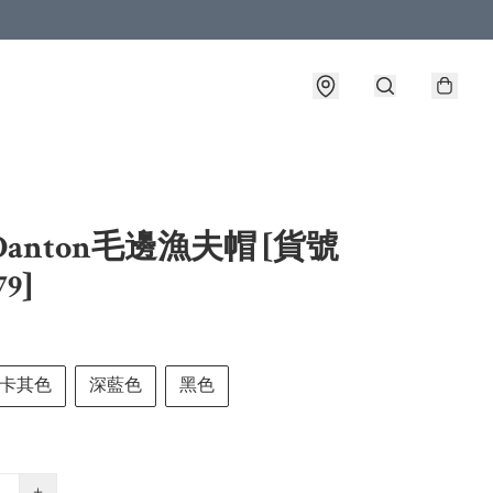
Danton毛邊漁夫帽 [貨號
79]
卡其色
深藍色
黑色
+