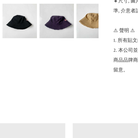
🔸尺寸,
準, 介意者
⚠️ 聲明 ⚠️

1. 所有
2. 本公
商品品牌商
留意。