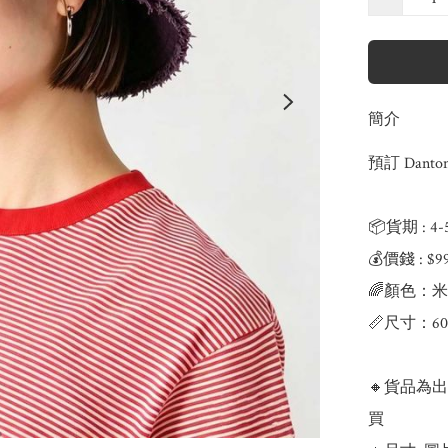
簡介
預訂 Danto
📦貨期 : 4
💰價錢 : $9
🌈顏色：米
📏尺寸：6
🔸貨品為
買
