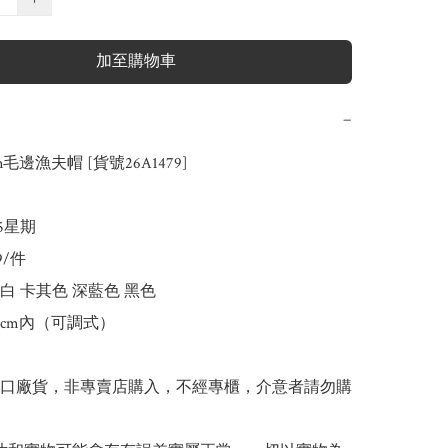
加至購物車
−
n毛邊漁夫帽 [貨號26A1479]

-5星期

9/件

白 卡其色 深藍色 黑色

0cm內（可調式）

出口廠貨，非專賣店購入，不經專櫃，介意者請勿購