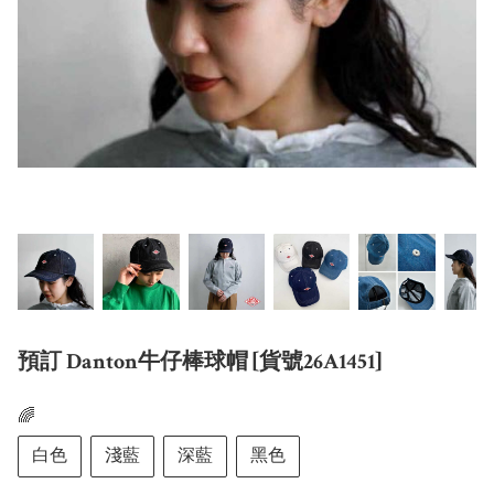
預訂 Danton牛仔棒球帽 [貨號26A1451]
🌈
白色
淺藍
深藍
黑色