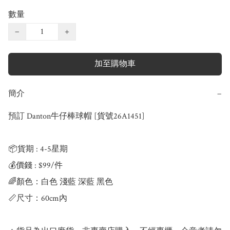
數量
−
+
加至購物車
簡介
−
預訂 Danton牛仔棒球帽 [貨號26A1451]

📦貨期 : 4-5星期

💰價錢 : $99/件

🌈顏色：白色 淺藍 深藍 黑色

📏尺寸：60cm內
