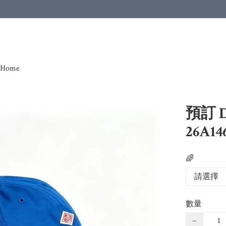
Home
預訂 
26A14
🌈
數量
−