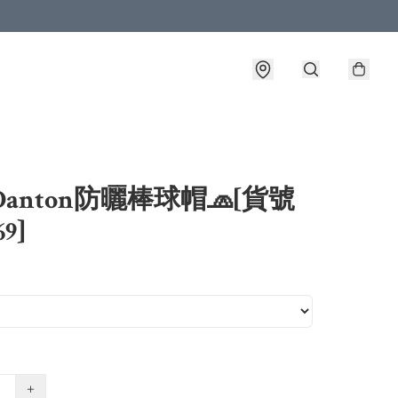
Danton防曬棒球帽🧢[貨號
69]
+