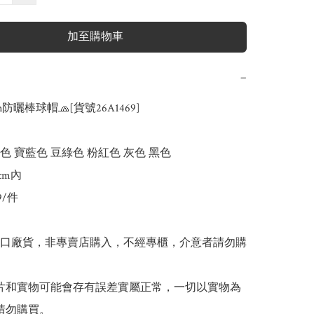
加至購物車
−
n防曬棒球帽🧢[貨號26A1469]

色 寶藍色 豆綠色 粉紅色 灰色 黑色

cm內

9/件

出口廠貨，非專賣店購入，不經專櫃，介意者請勿購
 圖片和實物可能會存有誤差實屬正常，一切以實物為
請勿購買。
