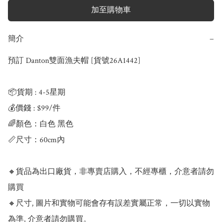
加至購物車
簡介
−
預訂 Danton雙面漁夫帽 [貨號26A1442]

📦貨期 : 4-5星期

💰價錢 : $99/件

🌈顏色：白色 黑色

📏尺寸：60cm內

🔸貨品為出口廠貨，非專賣店購入，不經專櫃，介意者請勿
購買

🔸尺寸, 圖片和實物可能會存有誤差實屬正常，一切以實物
為準, 介意者請勿購買。
