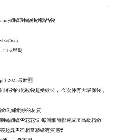
−
 Beauty蝴蝶刺繡網紗贈品袋

8×15cm

：4-5星期

 gift 2025最新🆕

同系列的化妝袋超受歡迎， 今次仲有大環保袋，


精緻刺繡網紗的材質

剌繡蝴蝶🦋花花🌸 每個細節都透露著高級精緻

起舞🧚🏻相當精緻有質感❣️
