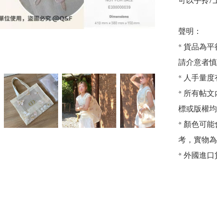
可以手拎/
聲明：

* 貨品為平
請介意者慎
* 人手量度
* 所有帖
標或版權均
* 顏色可
考，實物為
* 外國進