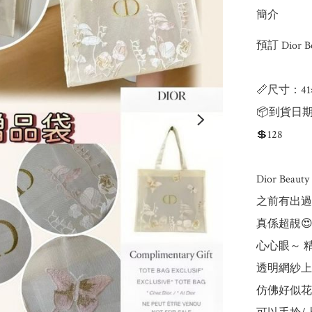
簡介
預訂 Dior
📏尺寸：41×3
📦到貨日期
💲128

Dior Beauty
之前有出過
真係超靚😍
心心眼～ 
透明網紗上
仿佛好似花叢