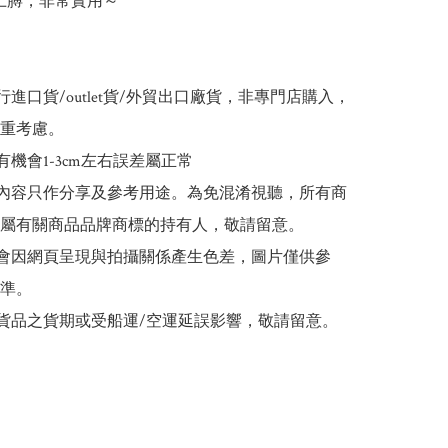
上膊，非常實用～ 

行進口貨/outlet貨/外貿出口廠貨，非專門店購入，
重考慮。

有機會1-3cm左右誤差屬正常

文內容只作分享及參考用途。為免混淆視聽，所有商
屬有關商品品牌商標的持有人，敬請留意。

能會因網頁呈現與拍攝關係產生色差，圖片僅供參
準。

口貨品之貨期或受船運/空運延誤影響，敬請留意。