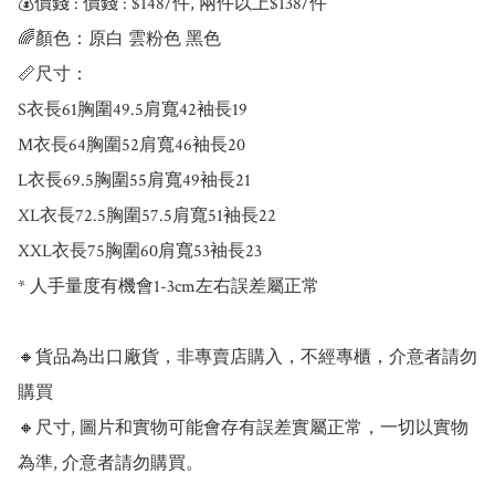
💰價錢 : 價錢 : $148/件, 兩件以上$138/件

🌈顏色：原白 雲粉色 黑色

📏尺寸：

S衣長61胸圍49.5肩寬42袖長19

M衣長64胸圍52肩寬46袖長20

L衣長69.5胸圍55肩寬49袖長21

XL衣長72.5胸圍57.5肩寬51袖長22

XXL衣長75胸圍60肩寬53袖長23

* 人手量度有機會1-3cm左右誤差屬正常

🔸貨品為出口廠貨，非專賣店購入，不經專櫃，介意者請勿
購買

🔸尺寸, 圖片和實物可能會存有誤差實屬正常，一切以實物
為準, 介意者請勿購買。
