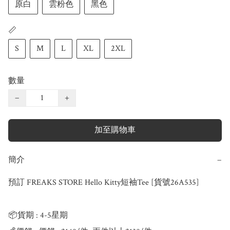
原白
雲粉色
黑色
📏
S
M
L
XL
2XL
數量
−
+
加至購物車
簡介
−
預訂 FREAKS STORE Hello Kitty短袖Tee [貨號26A535]

📦貨期 : 4-5星期
