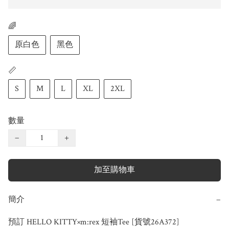
🌈
原白色
黑色
📏
S
M
L
XL
2XL
數量
−
+
加至購物車
簡介
−
預訂 HELLO KITTY×m:rex 短袖Tee [貨號26A372]
