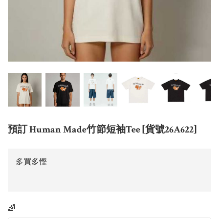
預訂 Human Made竹節短袖Tee [貨號26A622]
多買多慳
🌈