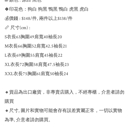
🌈顏色 : 原白 黑色

🍀印花色：狗白 狗黑 鴨黑 鴨白 虎黑 虎白

💰價錢 : $148/件, 兩件以上$138/件

📏 尺寸(cm) : 

S衣長63胸圍49肩寬40袖長20

M衣長66胸圍52肩寬42.5袖長21

L衣長69胸圍55肩寬45袖長22

XL衣長72胸圍58肩寬47.5袖長23

XXL衣長75胸圍61肩寬50袖長24

🔸貨品為出口廠貨，非專賣店購入，不經專櫃，介意者請勿
購買

🔸尺寸, 圖片和實物可能會存有誤差實屬正常，一切以實物
為準, 介意者請勿購買。
