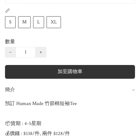
📏
S
M
L
XL
數量
−
+
加至購物車
簡介
−
預訂 Human Made 竹節棉短袖Tee

📦貨期 : 4-5星期

💰價錢 : $138/件, 兩件 $128/件
