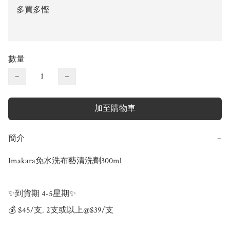
多買多慳
數量
−
+
加至購物車
簡介
−
Imakara免水洗布藝清洗劑300ml

✨到貨期 4-5星期✨

💰 $45/支. 2支或以上@$39/支
