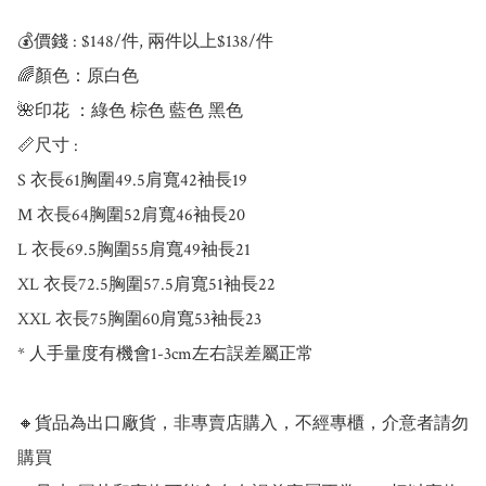
💰價錢 : $148/件, 兩件以上$138/件

🌈顏色：原白色

🌺印花 ：綠色 棕色 藍色 黑色

📏尺寸 : 

S 衣長61胸圍49.5肩寬42袖長19

M 衣長64胸圍52肩寬46袖長20

L 衣長69.5胸圍55肩寬49袖長21

XL 衣長72.5胸圍57.5肩寬51袖長22

XXL 衣長75胸圍60肩寬53袖長23

* 人手量度有機會1-3cm左右誤差屬正常

🔸貨品為出口廠貨，非專賣店購入，不經專櫃，介意者請勿
購買
