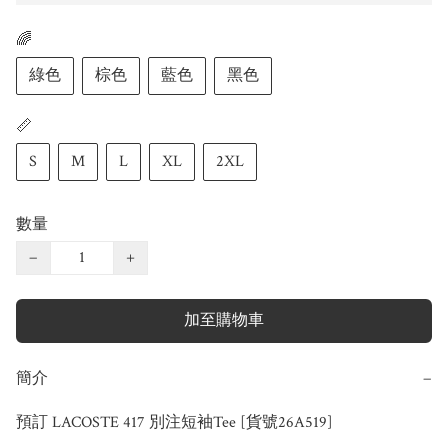
🌈
綠色
棕色
藍色
黑色
📏
S
M
L
XL
2XL
數量
−
+
加至購物車
簡介
−
預訂 LACOSTE 417 別注短袖Tee [貨號26A519]
