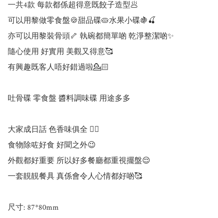
一共4款 每款都係超得意既餃子造型🥟

可以用黎做零食盤🍪甜品碟🥧水果小碟🍇🍒

亦可以用黎裝骨頭🦴 執碗都簡單啲 乾淨整潔啲✨

隨心使用 好實用 美觀又得意🥰

有興趣既客人唔好錯過啦💁🏻

吐骨碟 零食盤 醬料調味碟 用途多多

大家成日話 色香味俱全 ☝🏻

食物除咗好食 好聞之外😉

外觀都好重要 所以好多餐廳都重視擺盤😌

一套靚靚餐具 真係會令人心情都好啲🥰

尺寸: 87*80mm
