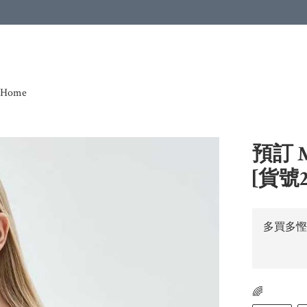
Home
預訂 
[貨號2
多買多慳
🌈