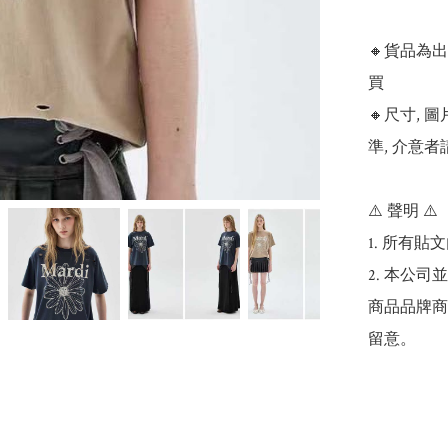
🔸貨品為
買

🔸尺寸,
準, 介意者
⚠️ 聲明 ⚠️

1. 所有
2. 本公
商品品牌商
留意。