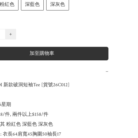
粉紅色
深藍色
深灰色
+
加至購物車
−
I 新款破洞短袖Tee [貨號26C012]

-5星期

168/件, 兩件以上$158/件

 卡其 粉紅色 深藍色 深灰色

): 衣長64肩寬45胸圍50袖長17
