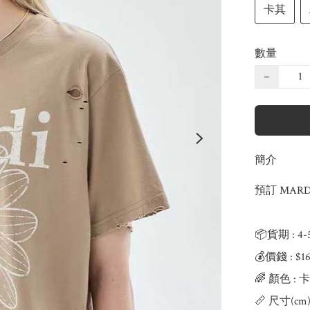
卡其
數量
−
簡介
預訂 MARD
📦貨期 : 4
💰價錢 : $
🌈 顏色 :
📏 尺寸(cm