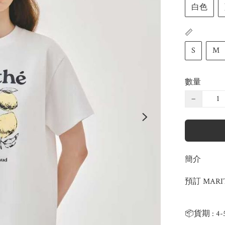
白色
📏
S
M
數量
−
簡介
預訂 MARIT
📦貨期 : 4