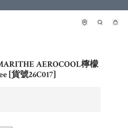
MARITHE AEROCOOL檸檬
e [貨號26C017]