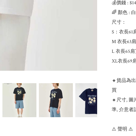
💰價錢 : $
🌈 顏色 : 
尺寸：

S：衣長61肩
M 衣長63肩
L 衣長65肩
XL衣長69肩
🔸貨品為
買

🔸尺寸,
準, 介意者
⚠️ 聲明 ⚠️
