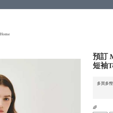
Home
預訂 
短袖Te
多買多慳
🌈