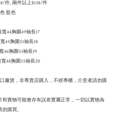
148/件, 兩件以上$138/件

白色 藍色

寬44胸圍49袖長17

寬45胸圍51袖長18

寬46胸圍53袖長19

寬48胸圍55袖長20

出口廠貨，非專賣店購入，不經專櫃，介意者請勿購
 圖片和實物可能會存有誤差實屬正常，一切以實物為
請勿購買。
