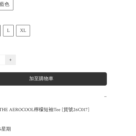
藍色
L
XL
+
加至購物車
−
HE AEROCOOL檸檬短袖Tee [貨號26C017]

-5星期
