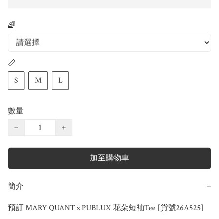
🌈
📏
S
M
L
數量
−
+
加至購物車
簡介
−
預訂 MARY QUANT × PUBLUX 花朵短袖Tee [貨號26A525]
