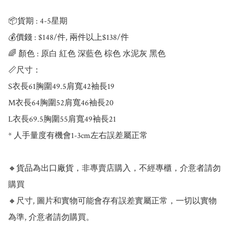
📦貨期 : 4-5星期

💰價錢 : $148/件, 兩件以上$138/件

🌈 顏色 : 原白 紅色 深藍色 棕色 水泥灰 黑色

📏尺寸：

S衣長61胸圍49.5肩寬42袖長19

M衣長64胸圍52肩寬46袖長20

L衣長69.5胸圍55肩寬49袖長21

* 人手量度有機會1-3cm左右誤差屬正常

🔸貨品為出口廠貨，非專賣店購入，不經專櫃，介意者請勿
購買

🔸尺寸, 圖片和實物可能會存有誤差實屬正常，一切以實物
為準, 介意者請勿購買。
