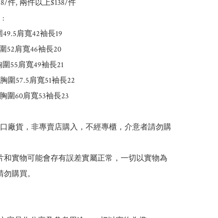
148/件, 兩件以上$138/件

 

49.5肩寬42袖長19

圍52肩寬46袖長20

胸圍55肩寬49袖長21

5胸圍57.5肩寬51袖長22

胸圍60肩寬53袖長23

出口廠貨，非專賣店購入，不經專櫃，介意者請勿購
 圖片和實物可能會存有誤差實屬正常，一切以實物為
請勿購買。
