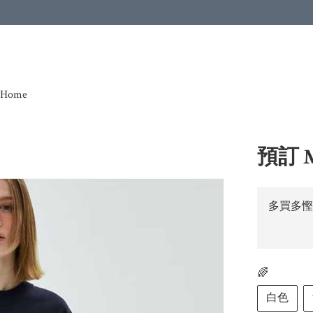
Home
預訂 M
多買多慳
🌈
白色