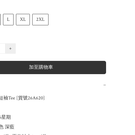
L
XL
2XL
+
加至購物車
−
短袖Tee [貨號26A620]

-5星期

色 深藍
