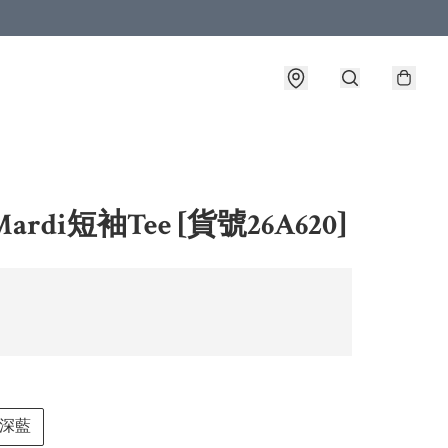
ardi短袖Tee [貨號26A620]
深藍