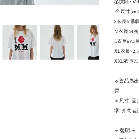
💰價錢 : $
📏 尺寸(cm) :
S衣長61胸圍
M衣長64胸
L衣長69.5
XL衣長72.
XXL衣長75
🔸貨品為
買

🔸尺寸,
準, 介意者
⚠️ 聲明 ⚠️
