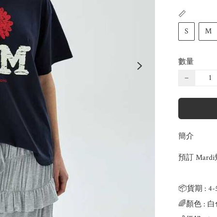
📏
S
M
數量
−
簡介
預訂 Mardi
📦貨期 : 4
🌈顏色 : 白