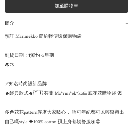
加至購物車
簡介
−
預訂 Marimekko 簡約輕便環保購物袋 

到貨日期：預計4-5星期

💲78

✅知名時尚設計品牌

🔥經典款式🔥🇫🇮 芬蘭 Ma*rmi*ek*ko白底花花購物袋 🌺

多色花花pattern俘虜大家嘅心， 唔可年紀都可以輕鬆襯出
自己嘅style 💗100% cotton 孭上身都幾舒服㗎😍
