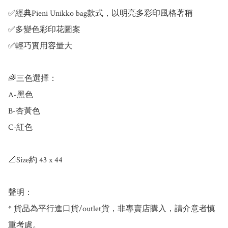
✅經典Pieni Unikko bag款式，以明亮多彩印風格著稱

✅多變色彩印花圖案

✅輕巧實用容量大

🌈三色選擇：

A-黑色

B-杏黃色

C-紅色

📐Size約 43 x 44 ​

聲明：

* 貨品為平行進口貨/outlet貨，非專賣店購入，請介意者慎
重考慮。
