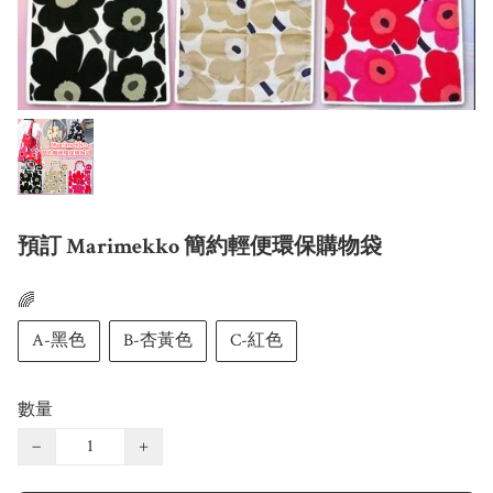
預訂 Marimekko 簡約輕便環保購物袋
🌈
A-黑色
B-杏黃色
C-紅色
數量
−
+