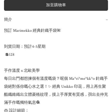
加至購物車
簡介
−
預訂 Marimekko 經典針織手袋🌺

到貨日期：預計4-5星期

 💲128

手作溫度 x 北歐美學

每日出門都想揀個有溫度嘅袋？呢個 Ma*ri*me*kk*o 針織手
袋絕對係你嘅心水之選！✨ 經典 Unikko 印花，用上再生聚
酯纖維織出立體菱格紋理，摸上手厚實有質感，孭出去仲充
滿手作嘅獨特氣息🧶

👜 設計細節：
