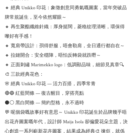
🔸 經典 Unikko 印花：象徵創意同勇氣嘅圖案，當年突破品
牌常規誕生，至今依然耀眼～

🔸 再生聚酯纖維針織：厚身挺闊，菱格紋理清晰，環保得
嚟好有手感！

🔸 寬肩帶設計：孭得舒服，唔會勒肩，全日通行都自在～

🔸 拉鏈開合：安全穩陣，唔怕反轉袋就跌嘢～

🔸 正面刺繡 Marimekko logo：低調顯品味，細節見真章🔍

🎨 三款經典花色：

🌸 經典 Unikko 印花 — 活力百搭，四季常青

🔴🔵 紅藍間條 — 復古醒目，穿搭亮點

⚫⚪ 黑白間條 — 簡約型格，永不過時

💬 呢個袋嘅故事好有意思～ Unikko 印花誕生於品牌幾乎唔
出花卉圖案嘅年代，設計師 Maija Isola 卻偏愛花朵主題，決
心創造一系列嶄新花卉圖案，結果成為經典🎨 揀佢，就係