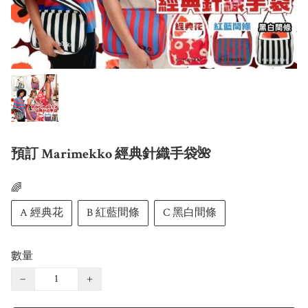
預訂 Marimekko 經典針織手袋🌺
🌈
A 經典花
B 紅藍間條
C 黑白間條
數量
−
+