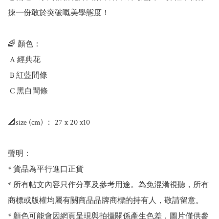
揀一份敢於突破嘅美學態度！

🌈 顏色：

 A 經典花 

 B 紅藍間條 

 C 黑白間條 

📐size (cm) ： 27 x 20 x10

聲明：

* 貨品為平行進口正貨

* 所有帖文內容只作分享及參考用途。為免混淆視聽，所有
商標或版權均屬有關商品品牌商標的持有人，敬請留意。

* 顏色可能會因網頁呈現與拍攝關係產生色差，圖片僅供參