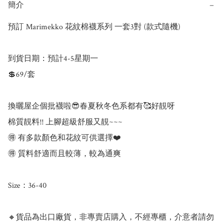
簡介
−
預訂 Marimekko 花紋棉襪系列 一套3對 (款式隨機)

到貨日期：預計4-5星期一

💲69/套

換曬屋企個批襪啦😎春夏秋冬色系都有🥰好靚呀

棉質靚料!! 上腳超級舒服又靚~~~

🉐 有多款顏色和花紋可供選擇❤️

🉐 質料舒適而且較薄，較為通爽

Size：36-40

🔸貨品為出口廠貨，非專賣店購入，不經專櫃，介意者請勿