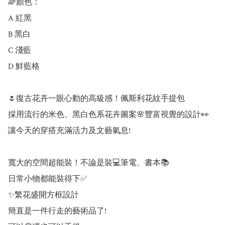
🌈顏色：

A 紅黑

B 黑白

C 淺藍

D 鮮藍格

🌷復古花卉一眼心動的高級感！佩斯利花紋手提包

採用流行的米色、黑白色系花卉圖案🌸豐富視覺的設計👀

讓今天的穿搭充滿活力及文藝氣息!

寬大的空間超能裝！不論是裝💻筆電、書本📚

日常小物都能裝得下✅

✨繁花盛開方框設計

簡直是一件行走的藝術品了!
