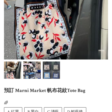
預訂 Marni Market 帆布花紋Tote Bag
🌈
A 紅黑
B 黑白
C 淺藍
D 鮮藍格