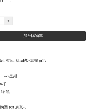
+
加至購物車
−
Bell Wind Blast防水輕量背心

：4-5星期

8/件

 綠 黑 

  胸圍 108 肩寬43
