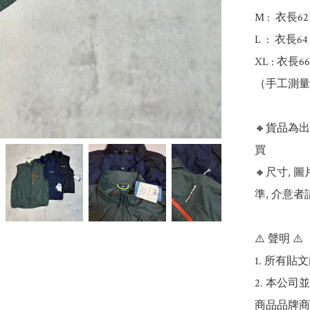
M :  衣長62
L  :  衣長6
XL : 衣長66
（手工測量，
🔸貨品為
買

🔸尺寸,
準, 介意者
⚠️ 聲明 ⚠️

1. 所有
2. 本公
商品品牌商