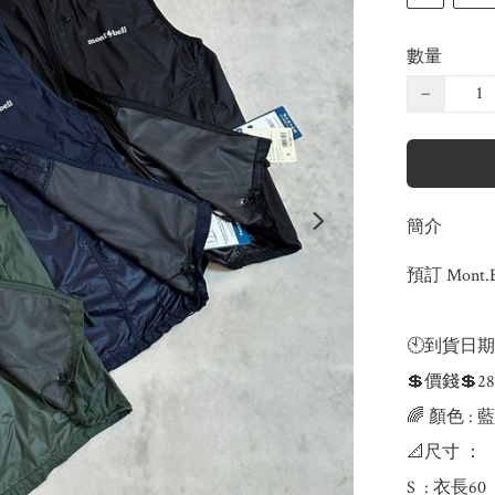
數量
−
簡介
預訂 Mont.
🕙到貨日期
💲價錢💲28
🌈 顏色 : 藍
📐尺寸 ：

S  : 衣長60