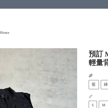
Home
預訂 M
輕量
🌈
藍
綠
📏
S
M