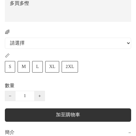
多買多慳
🌈
📏
S
M
L
XL
2XL
數量
−
+
加至購物車
簡介
−