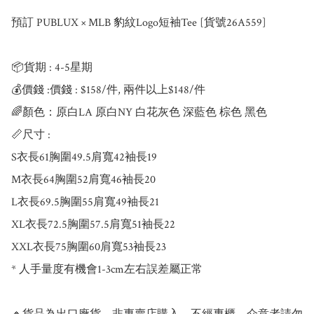
預訂 PUBLUX × MLB 豹紋Logo短袖Tee [貨號26A559]

📦貨期 : 4-5星期

💰價錢 :價錢 : $158/件, 兩件以上$148/件

🌈顏色：原白LA 原白NY 白花灰色 深藍色 棕色 黑色

📏尺寸 : 

S衣長61胸圍49.5肩寬42袖長19

M衣長64胸圍52肩寬46袖長20

L衣長69.5胸圍55肩寬49袖長21

XL衣長72.5胸圍57.5肩寬51袖長22

XXL衣長75胸圍60肩寬53袖長23

* 人手量度有機會1-3cm左右誤差屬正常
