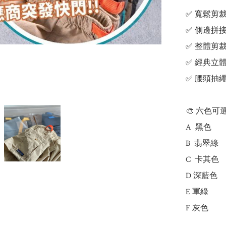
✅ 寬鬆剪
✅ 側邊拼
✅ 整體剪
✅ 經典立
✅ 腰頭抽
🎨 六色可選
A  黑色

B  翡翠綠

C  卡其色

D 深藍色

E 軍綠

F 灰色
