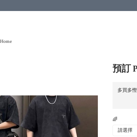
Home
預訂 P
多買多慳
🌈