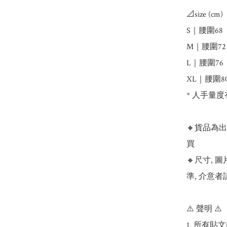
📐size (cm) 
S｜腰圍68  
M｜腰圍72  
L｜腰圍76  
XL｜腰圍80 
* 人手量度
🔸貨品為
買

🔸尺寸,
準, 介意者
⚠️ 聲明 ⚠️

1. 所有