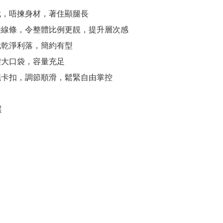
裁，唔揀身材，著住顯腿長

接線條，令整體比例更靚，提升層次感

裁乾淨利落，簡約有型

體大口袋，容量充足

繩卡扣，調節順滑，鬆緊自由掌控


