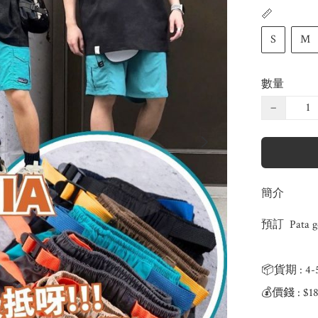
📏
S
M
數量
−
簡介
預訂  Pata
📦貨期 : 4
💰價錢 : $