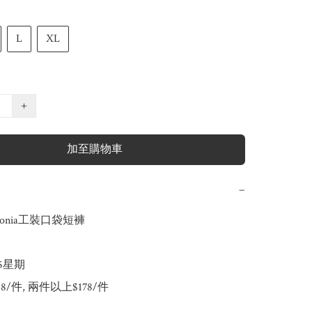
L
XL
+
加至購物車
−
 gonia工裝口袋短褲 

-5星期

188/件, 兩件以上$178/件
