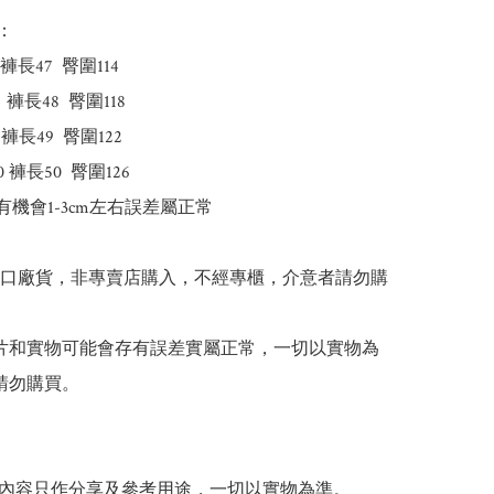
：

褲長47  臀圍114

褲長48  臀圍118

褲長49  臀圍122

褲長50  臀圍126

有機會1-3cm左右誤差屬正常

出口廠貨，非專賣店購入，不經專櫃，介意者請勿購
 圖片和實物可能會存有誤差實屬正常，一切以實物為
請勿購買。

貼文內容只作分享及參考用途，一切以實物為準。
