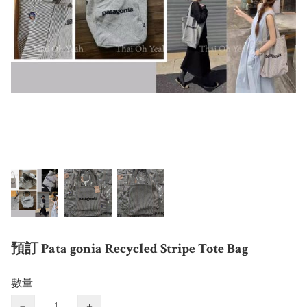
預訂 Pata gonia Recycled Stripe Tote Bag
數量
−
+