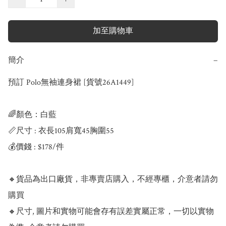
加至購物車
簡介
−
預訂 Polo無袖連身裙 [貨號26A1449]

🌈顏色：白藍

📏尺寸 : 衣長105肩寬45胸圍55

💰價錢 : $178/件

🔸貨品為出口廠貨，非專賣店購入，不經專櫃，介意者請勿
購買

🔸尺寸, 圖片和實物可能會存有誤差實屬正常，一切以實物