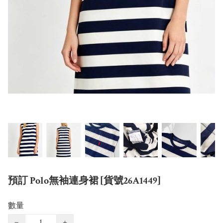
預訂 Polo無袖連身裙 [貨號26A1449]
數量
−
+