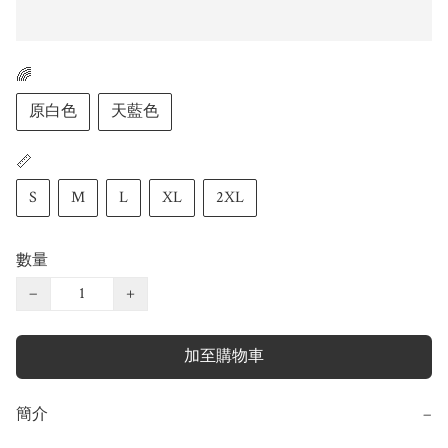
🌈
原白色
天藍色
📏
S
M
L
XL
2XL
數量
−
+
加至購物車
簡介
−