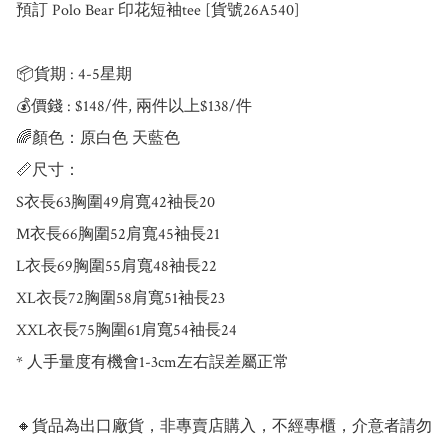
預訂 Polo Bear 印花短袖tee [貨號26A540]

📦貨期 : 4-5星期

💰價錢 : $148/件, 兩件以上$138/件

🌈顏色：原白色 天藍色

📏尺寸：

S衣長63胸圍49肩寬42袖長20

M衣長66胸圍52肩寬45袖長21

L衣長69胸圍55肩寬48袖長22

XL衣長72胸圍58肩寬51袖長23

XXL衣長75胸圍61肩寬54袖長24

* 人手量度有機會1-3cm左右誤差屬正常

🔸貨品為出口廠貨，非專賣店購入，不經專櫃，介意者請勿