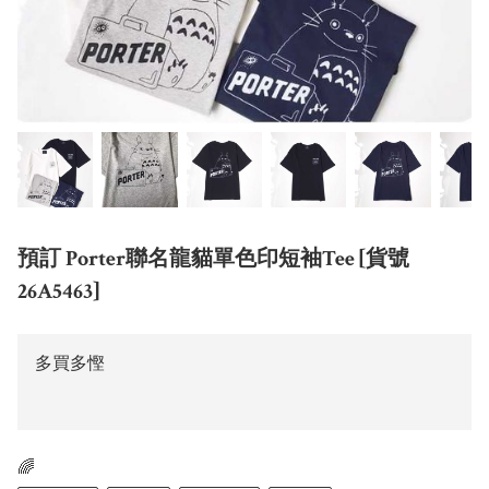
預訂 Porter聯名龍貓單色印短袖Tee [貨號
26A5463]
多買多慳
🌈