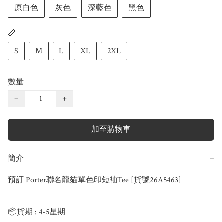
原白色
灰色
深藍色
黑色
📏
S
M
L
XL
2XL
數量
−
+
加至購物車
簡介
−
預訂 Porter聯名龍貓單色印短袖Tee [貨號26A5463]

📦貨期 : 4-5星期
